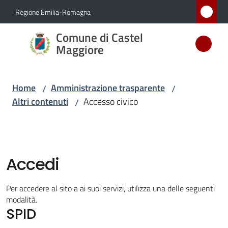
Vai al contenuto
Vai alla navigazione
Vai al footer
Regione Emilia-Romagna
Comune
Comune di Castel
di Castel
Maggiore
Maggiore
MEDAGLIA
Home
Amministrazione trasparente
/
/
D'ARGENTO
Altri contenuti
Accesso civico
/
AL MERITO
CIVILE
Accedi
Amministrazione
Menu selezionato
Novità
Per accedere al sito a ai suoi servizi, utilizza una delle seguenti
modalità.
SPID
Servizi