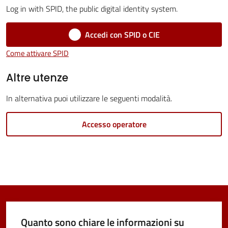
Log in with SPID, the public digital identity system.
Vivere
Castel
Accedi con SPID o CIE
Maggiore
Come attivare SPID
Altre utenze
In alternativa puoi utilizzare le seguenti modalità.
Amministrazione
Accesso operatore
Trasparente
Menu selezionato
Albo
pretorio
Tutti
gli
Quanto sono chiare le informazioni su
argomenti...