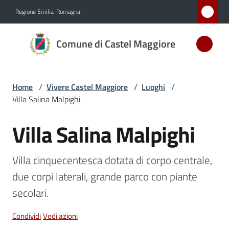
Vai al contenuto
Vai alla navigazione
Vai al footer
Regione Emilia-Romagna
Comune
Comune di Castel Maggiore
di Castel
Maggiore
MEDAGLIA
Home
/
Vivere Castel Maggiore
/
Luoghi
/
D'ARGENTO
Villa Salina Malpighi
AL MERITO
CIVILE
Villa Salina Malpighi
Salta al contenuto
Villa cinquecentesca dotata di corpo centrale, 
Amministrazione
due corpi laterali, grande parco con piante 
Novità
secolari.
Servizi
Condividi
Vedi azioni