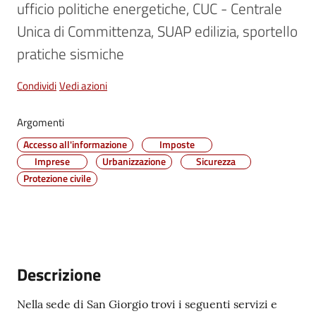
ufficio politiche energetiche, CUC - Centrale 
Vivere
Unica di Committenza, SUAP edilizia, sportello 
Castel
pratiche sismiche
Maggiore
Menu selezionato
Condividi
Vedi azioni
Argomenti
Amministrazione
Accesso all'informazione
Imposte
Trasparente
Imprese
Urbanizzazione
Sicurezza
Protezione civile
Albo
pretorio
Tutti
gli
Descrizione
argomenti...
Nella sede di San Giorgio trovi i seguenti servizi e