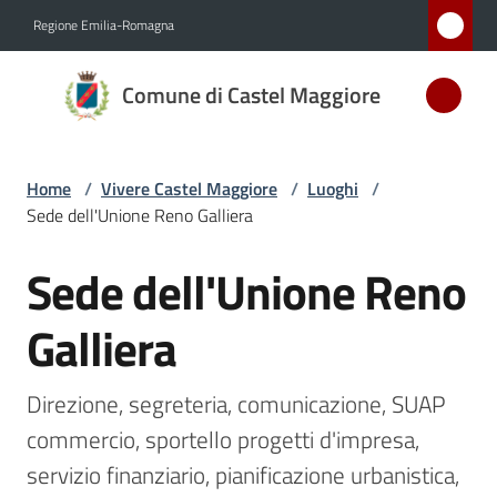
Vai al contenuto
Vai alla navigazione
Vai al footer
Regione Emilia-Romagna
Comune
Comune di Castel Maggiore
di Castel
Maggiore
MEDAGLIA
Home
/
Vivere Castel Maggiore
/
Luoghi
/
D'ARGENTO
Sede dell'Unione Reno Galliera
AL MERITO
CIVILE
Sede dell'Unione Reno
Salta al contenuto
Galliera
Amministrazione
Direzione, segreteria, comunicazione, SUAP 
Novità
commercio, sportello progetti d'impresa, 
Servizi
servizio finanziario, pianificazione urbanistica, 