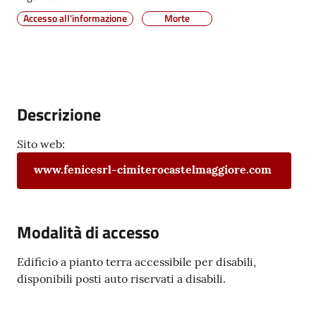
Vivere
Accesso all'informazione
Morte
Castel
Maggiore
Menu selezionato
Descrizione
Amministrazione
Sito web:
Trasparente
www.fenicesrl-cimiterocastelmaggiore.com
Albo
pretorio
Modalità di accesso
Tutti
Edificio a pianto terra accessibile per disabili,
gli
disponibili posti auto riservati a disabili.
argomenti...