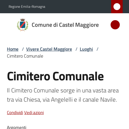
Vai al contenuto
Vai alla navigazione
Vai al footer
Regione Emilia-Romagna
Comune
Comune di Castel Maggiore
di Castel
Maggiore
MEDAGLIA
Home
/
Vivere Castel Maggiore
/
Luoghi
/
D'ARGENTO
Cimitero Comunale
AL MERITO
CIVILE
Cimitero Comunale
Salta al contenuto
Il Cimitero Comunale sorge in una vasta area 
Amministrazione
tra via Chiesa, via Angelelli e il canale Navile.
Novità
Condividi
Vedi azioni
Servizi
Argomenti