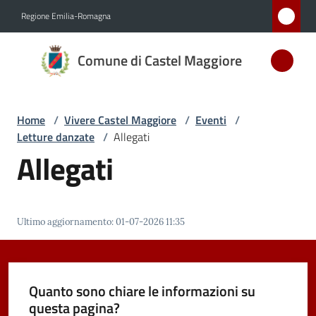
Vai al contenuto
Vai alla navigazione
Vai al footer
Regione Emilia-Romagna
Comune
Comune di Castel Maggiore
di Castel
Maggiore
MEDAGLIA
Home
/
Vivere Castel Maggiore
/
Eventi
/
D'ARGENTO
Letture danzate
/
Allegati
AL MERITO
Allegati
CIVILE
Amministrazione
Ultimo aggiornamento
:
01-07-2026 11:35
Novità
Quanto sono chiare le informazioni su
Servizi
questa pagina?