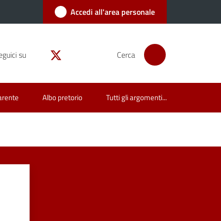
Accedi all'area personale
eguici su
Cerca
arente
Albo pretorio
Tutti gli argomenti...