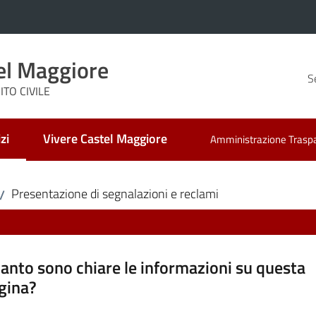
el Maggiore
S
TO CIVILE
zi
Vivere Castel Maggiore
Amministrazione Trasp
 selezionato
Presentazione di segnalazioni e reclami
/
anto sono chiare le informazioni su questa
gina?
a da 1 a 5 stelle