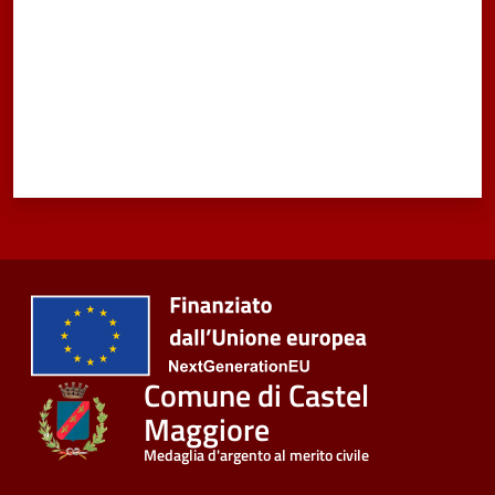
Vivere
Castel
Maggiore
Amministrazione
Trasparente
Albo
pretorio
Comune di Castel
Tutti
Maggiore
gli
argomenti...
Medaglia d'argento al merito civile