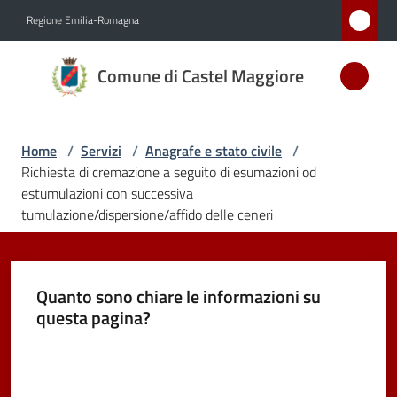
Vai al contenuto
Vai alla navigazione
Vai al footer
Regione Emilia-Romagna
Comune
Comune di Castel Maggiore
di Castel
Maggiore
MEDAGLIA
Home
/
Servizi
/
Anagrafe e stato civile
/
D'ARGENTO
Richiesta di cremazione a seguito di esumazioni od
AL MERITO
estumulazioni con successiva
CIVILE
tumulazione/dispersione/affido delle ceneri
Amministrazione
Quanto sono chiare le informazioni su
questa pagina?
Novità
Valuta da 1 a 5 stelle
Servizi
Menu selezionato