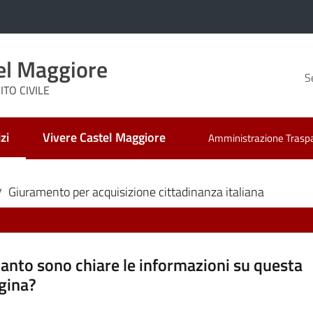
el Maggiore
S
TO CIVILE
zi
Vivere Castel Maggiore
Amministrazione Trasp
 selezionato
Giuramento per acquisizione cittadinanza italiana
/
anto sono chiare le informazioni su questa
gina?
a da 1 a 5 stelle