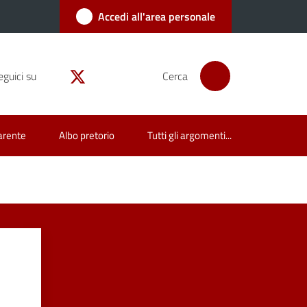
Accedi all'area personale
eguici su
Cerca
arente
Albo pretorio
Tutti gli argomenti...