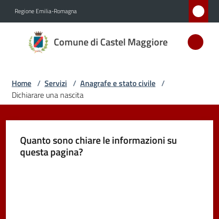
Vai al contenuto
Vai alla navigazione
Vai al footer
Regione Emilia-Romagna
Comune
Comune di Castel Maggiore
di Castel
Maggiore
MEDAGLIA
Home
/
Servizi
/
Anagrafe e stato civile
/
D'ARGENTO
Dichiarare una nascita
AL MERITO
CIVILE
Quanto sono chiare le informazioni su
questa pagina?
Amministrazione
Valuta da 1 a 5 stelle
Novità
Servizi
Menu selezionato