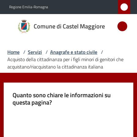
Vai al contenuto
Vai alla navigazione
Vai al footer
Regione Emilia-Romagna
Comune
Comune di Castel Maggiore
di Castel
Maggiore
MEDAGLIA
Home
/
Servizi
/
Anagrafe e stato civile
/
D'ARGENTO
Acquisto della cittadinanza per i figli minori di genitori che
AL MERITO
acquistano/riacquistano la cittadinanza italiana
CIVILE
Quanto sono chiare le informazioni su
Amministrazione
questa pagina?
Novità
Valuta da 1 a 5 stelle
Servizi
Menu selezionato