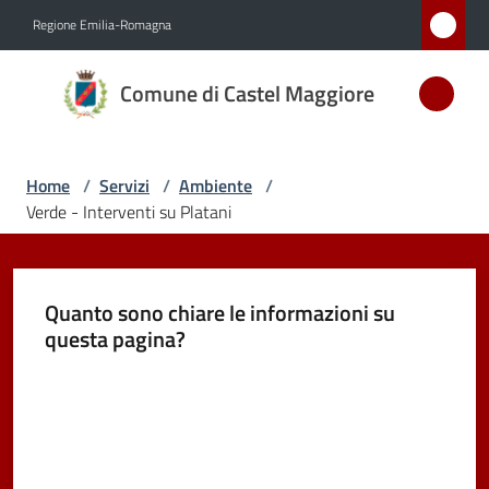
Vai al contenuto
Vai alla navigazione
Vai al footer
Regione Emilia-Romagna
Comune
Comune di Castel Maggiore
di Castel
Maggiore
MEDAGLIA
Home
/
Servizi
/
Ambiente
/
D'ARGENTO
Verde - Interventi su Platani
AL MERITO
CIVILE
Quanto sono chiare le informazioni su
questa pagina?
Amministrazione
Valuta da 1 a 5 stelle
Novità
Servizi
Menu selezionato