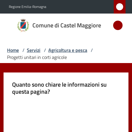
Vai al contenuto
Vai alla navigazione
Vai al footer
Regione Emilia-Romagna
Comune
Comune di Castel Maggiore
di Castel
Maggiore
MEDAGLIA
Home
/
Servizi
/
Agricoltura e pesca
/
D'ARGENTO
Progetti unitari in corti agricole
AL MERITO
CIVILE
Quanto sono chiare le informazioni su
questa pagina?
Amministrazione
Valuta da 1 a 5 stelle
Novità
Servizi
Menu selezionato