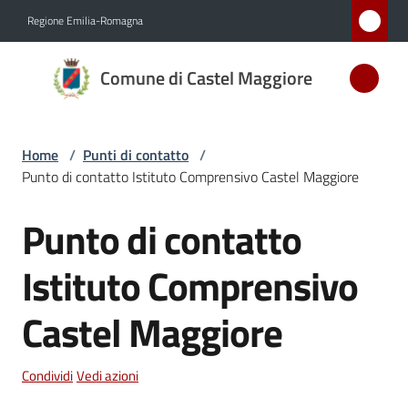
Vai al contenuto
Vai alla navigazione
Vai al footer
Regione Emilia-Romagna
Comune
Comune di Castel Maggiore
di Castel
Maggiore
MEDAGLIA
Home
/
Punti di contatto
/
D'ARGENTO
Punto di contatto Istituto Comprensivo Castel Maggiore
AL MERITO
CIVILE
Punto di contatto
Salta al contenuto
Istituto Comprensivo
Amministrazione
Castel Maggiore
Novità
Condividi
Vedi azioni
Servizi