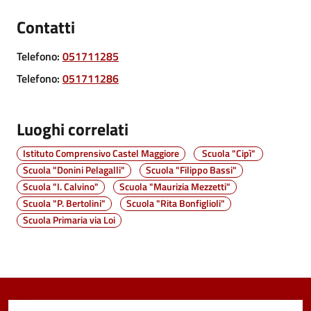
Vivere
Contatti
Castel
Maggiore
Telefono
:
051711285
Telefono
:
051711286
Luoghi correlati
Amministrazione
Istituto Comprensivo Castel Maggiore
Scuola "Cipì"
Trasparente
Scuola "Donini Pelagalli"
Scuola "Filippo Bassi"
Scuola "I. Calvino"
Scuola "Maurizia Mezzetti"
Albo
Scuola "P. Bertolini"
Scuola "Rita Bonfiglioli"
pretorio
Scuola Primaria via Loi
Tutti
gli
argomenti...