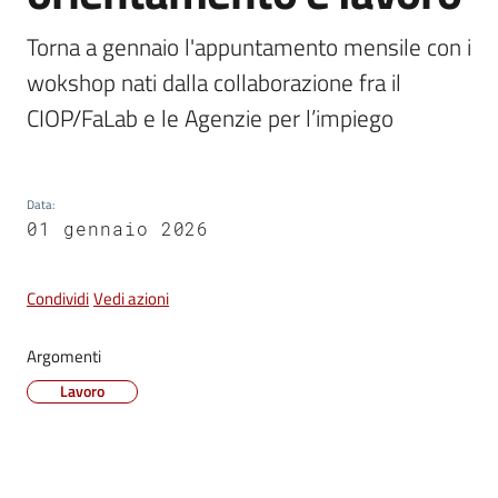
Vivere
Torna a gennaio l'appuntamento mensile con i 
Castel
wokshop nati dalla collaborazione fra il 
Maggiore
CIOP/FaLab e le Agenzie per l’impiego
Data
:
Amministrazione
01 gennaio 2026
Trasparente
Condividi
Vedi azioni
Albo
pretorio
Argomenti
Lavoro
Tutti
gli
argomenti...