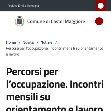
Vai al contenuto
Vai alla navigazione
Vai al footer
Regione Emilia-Romagna
Comune
Comune di Castel Maggiore
di Castel
Maggiore
MEDAGLIA
Home
/
Novità
/
Notizie
/
D'ARGENTO
Percorsi per l’occupazione. Incontri mensili su orientamento
AL MERITO
e lavoro
CIVILE
Percorsi per
Salta al contenuto
Amministrazione
l’occupazione. Incontri
Novità
mensili su
Menu selezionato
Servizi
orientamento e lavoro