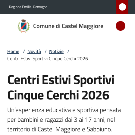
Vai al contenuto
Vai alla navigazione
Vai al footer
Regione Emilia-Romagna
Comune
Comune di Castel Maggiore
di Castel
Maggiore
MEDAGLIA
Home
/
Novità
/
Notizie
/
D'ARGENTO
Centri Estivi Sportivi Cinque Cerchi 2026
AL MERITO
CIVILE
Centri Estivi Sportivi
Salta al contenuto
Cinque Cerchi 2026
Amministrazione
Un’esperienza educativa e sportiva pensata 
Novità
Menu selezionato
per bambini e ragazzi dai 3 ai 17 anni, nel 
Servizi
territorio di Castel Maggiore e Sabbiuno.