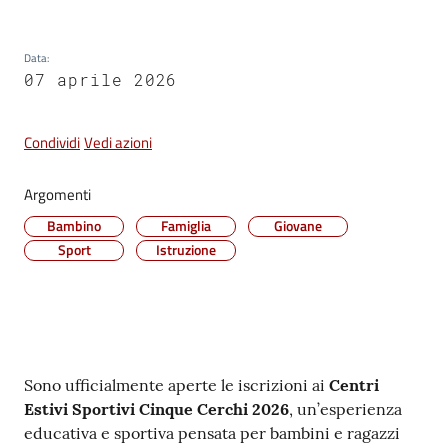
Vivere
Castel
Data
:
Maggiore
07 aprile 2026
Condividi
Vedi azioni
Argomenti
Amministrazione
Trasparente
Bambino
Famiglia
Giovane
Sport
Istruzione
Albo
pretorio
Tutti
Contenuto
gli
Sono ufficialmente aperte le iscrizioni ai
Centri
argomenti...
Estivi Sportivi Cinque Cerchi 2026
, un’esperienza
educativa e sportiva pensata per bambini e ragazzi