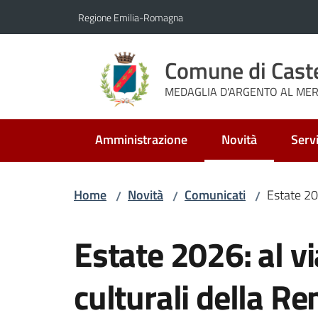
Vai al contenuto
Vai alla navigazione
Vai al footer
Regione Emilia-Romagna
Comune di Cast
MEDAGLIA D'ARGENTO AL MERI
Amministrazione
Novità
Servi
Menu selezionato
Home
Novità
Comunicati
Estate 202
/
/
/
Salta al contenuto
Estate 2026: al v
culturali della Re