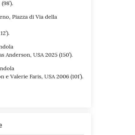
(98’).
no, Piazza di Via della
2’).
endola
as Anderson, USA 2025 (150’).
endola
n e Valerie Faris, USA 2006 (101’).
e