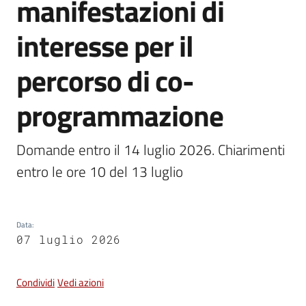
manifestazioni di
Vivere
interesse per il
Castel
Maggiore
percorso di co-
programmazione
Amministrazione
Domande entro il 14 luglio 2026. Chiarimenti 
Trasparente
entro le ore 10 del 13 luglio
Albo
pretorio
Data
:
07 luglio 2026
Tutti
gli
argomenti...
Condividi
Vedi azioni