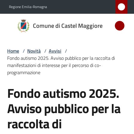
Vai al contenuto
Vai alla navigazione
Vai al footer
Regione Emilia-Romagna
Comune
Comune di Castel Maggiore
di Castel
Maggiore
MEDAGLIA
Home
/
Novità
/
Avvisi
/
D'ARGENTO
Fondo autismo 2025. Avviso pubblico per la raccolta di
AL MERITO
manifestazioni di interesse per il percorso di co-
CIVILE
programmazione
Fondo autismo 2025.
Salta al contenuto
Amministrazione
Avviso pubblico per la
Novità
Menu selezionato
raccolta di
Servizi