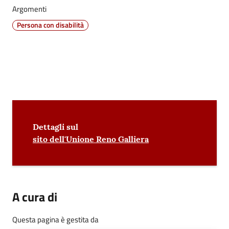
Argomenti
Seguici
Persona con disabilità
su
Contenuto
Dettagli sul
sito dell'Unione Reno Galliera
A cura di
Questa pagina è gestita da