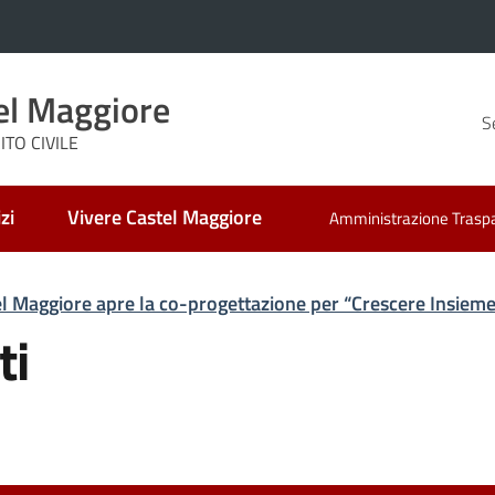
el Maggiore
S
TO CIVILE
zi
Vivere Castel Maggiore
Amministrazione Trasp
l Maggiore apre la co-progettazione per “Crescere Insiem
ti