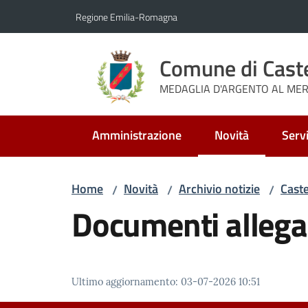
Vai al contenuto
Vai alla navigazione
Vai al footer
Regione Emilia-Romagna
Comune di Cast
MEDAGLIA D'ARGENTO AL MERI
Amministrazione
Novità
Servi
Menu selezionato
Home
Novità
Archivio notizie
Caste
/
/
/
Documenti allega
Ultimo aggiornamento
:
03-07-2026 10:51