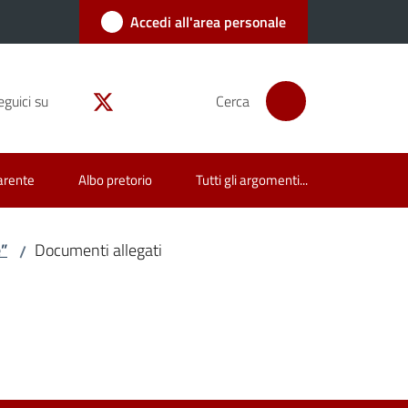
Accedi all'area personale
eguici su
Cerca
arente
Albo pretorio
Tutti gli argomenti...
e”
Documenti allegati
/