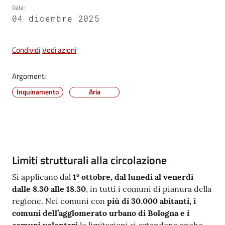
Data
:
Vivere
04 dicembre 2025
Castel
Maggiore
Condividi
Vedi azioni
Argomenti
Inquinamento
Aria
Amministrazione
Trasparente
Albo
pretorio
Contenuto
Limiti strutturali alla circolazione
Si applicano dal
1° ottobre, dal lunedì al venerdì
Tutti
dalle 8.30 alle 18.30
, in tutti i comuni di pianura della
gli
regione. Nei comuni con
più di 30.000 abitanti, i
argomenti...
comuni dell’agglomerato urbano di Bologna e i