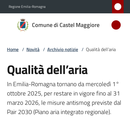
Vai al contenuto
Vai alla navigazione
Vai al footer
Regione Emilia-Romagna
Comune
Comune di Castel Maggiore
di Castel
Maggiore
MEDAGLIA
Home
/
Novità
/
Archivio notizie
/
Qualità dell’aria
D'ARGENTO
AL MERITO
Qualità dell’aria
Salta al contenuto
CIVILE
In Emilia-Romagna tornano da mercoledì 1° 
Amministrazione
ottobre 2025, per restare in vigore fino al 31 
marzo 2026, le misure antismog previste dal 
Novità
Pair 2030 (Piano aria integrato regionale).
Menu selezionato
Servizi