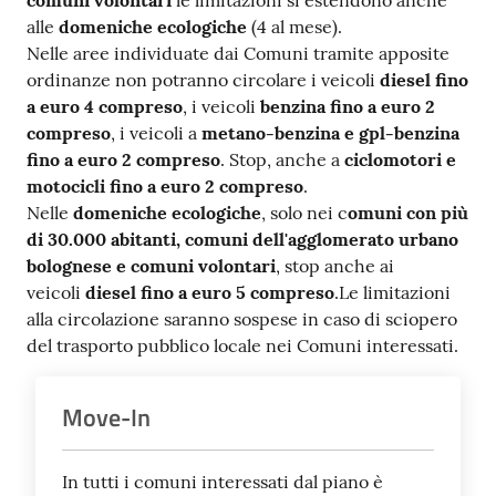
comuni volontari
le limitazioni si estendono anche
alle
domeniche ecologiche
(4 al mese).
Seguici
Nelle aree individuate dai Comuni tramite apposite
su
ordinanze non potranno circolare i veicoli
diesel fino
a euro 4 compreso
, i veicoli
benzina fino a euro 2
compreso
, i veicoli a
metano-benzina e gpl-benzina
fino a euro 2 compreso
. Stop, anche a
ciclomotori e
motocicli fino a euro 2 compreso
.
Nelle
domeniche ecologiche
, solo nei c
omuni con più
di 30.000 abitanti, comuni dell'agglomerato urbano
bolognese e comuni volontari
, stop anche ai
veicoli
diesel fino a euro 5 compreso
.Le limitazioni
alla circolazione saranno sospese in caso di sciopero
del trasporto pubblico locale nei Comuni interessati.
Move-In
In tutti i comuni interessati dal piano è