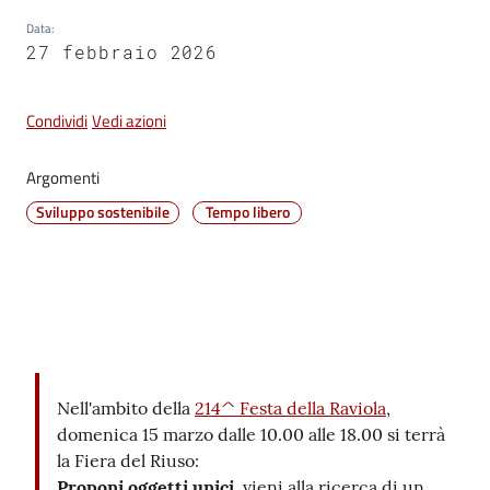
Vivere
Data
:
27 febbraio 2026
Castel
Maggiore
Condividi
Vedi azioni
Argomenti
Sviluppo sostenibile
Tempo libero
Amministrazione
Trasparente
Albo
pretorio
Contenuto
Tutti
Nell'ambito della
214^ Festa della Raviola
,
gli
domenica 15 marzo dalle 10.00 alle 18.00 si terrà
argomenti...
la Fiera del Riuso:
Proponi oggetti unici,
vieni alla ricerca di un