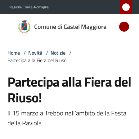
Vai al contenuto
Vai alla navigazione
Vai al footer
Regione Emilia-Romagna
Comune
Comune di Castel Maggiore
di Castel
Maggiore
MEDAGLIA
Home
/
Novità
/
Notizie
/
D'ARGENTO
Partecipa alla Fiera del Riuso!
AL MERITO
CIVILE
Partecipa alla Fiera del
Salta al contenuto
Riuso!
Amministrazione
Il 15 marzo a Trebbo nell'ambito della Festa 
Novità
Menu selezionato
della Raviola
Servizi