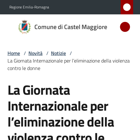
Vai al contenuto
Vai alla navigazione
Vai al footer
Regione Emilia-Romagna
Comune
Comune di Castel Maggiore
di Castel
Maggiore
MEDAGLIA
Home
/
Novità
/
Notizie
/
D'ARGENTO
La Giornata Internazionale per l’eliminazione della violenza
AL MERITO
contro le donne
CIVILE
La Giornata
Salta al contenuto
Amministrazione
Internazionale per
Novità
l’eliminazione della
Menu selezionato
Servizi
violenza contro le