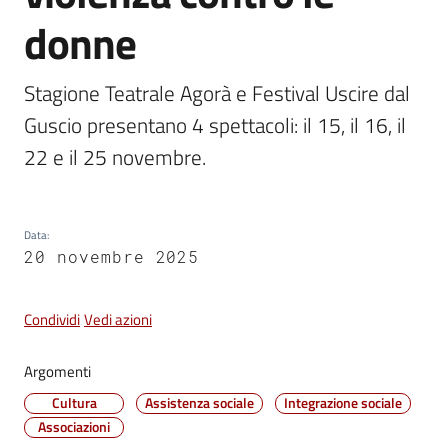
donne
Vivere
Castel
Maggiore
Stagione Teatrale Agorà e Festival Uscire dal 
Guscio presentano 4 spettacoli: il 15, il 16, il 
22 e il 25 novembre.
Amministrazione
Trasparente
Data
:
20 novembre 2025
Albo
pretorio
Condividi
Vedi azioni
Tutti
Argomenti
gli
Cultura
Assistenza sociale
Integrazione sociale
argomenti...
Associazioni