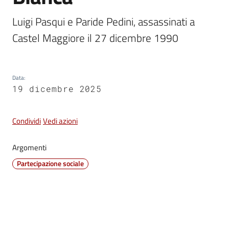
Vivere
Luigi Pasqui e Paride Pedini, assassinati a 
Castel
Castel Maggiore il 27 dicembre 1990
Maggiore
Data
:
19 dicembre 2025
Amministrazione
Trasparente
Condividi
Vedi azioni
Albo
Argomenti
pretorio
Partecipazione sociale
Tutti
gli
argomenti...