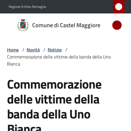
Vai al contenuto
Vai alla navigazione
Vai al footer
Regione Emilia-Romagna
Comune
Comune di Castel Maggiore
di Castel
Maggiore
MEDAGLIA
Home
/
Novità
/
Notizie
/
D'ARGENTO
Commemorazione delle vittime della banda della Uno
AL MERITO
Bianca
CIVILE
Commemorazione
Salta al contenuto
Amministrazione
delle vittime della
Novità
banda della Uno
Menu selezionato
Servizi
Bianca