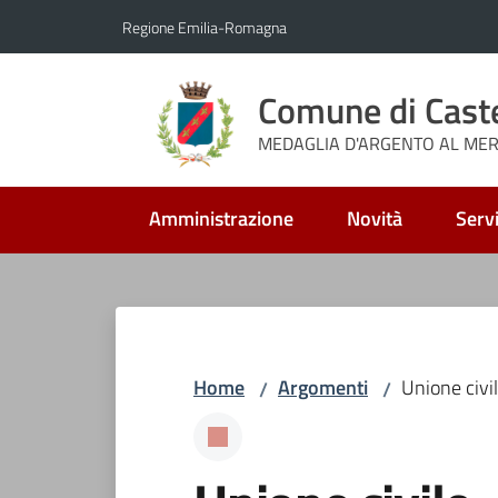
Vai al contenuto
Vai alla navigazione
Vai al footer
Regione Emilia-Romagna
Comune di Cast
MEDAGLIA D'ARGENTO AL MERI
Amministrazione
Novità
Servi
Home
Argomenti
Unione civi
/
/