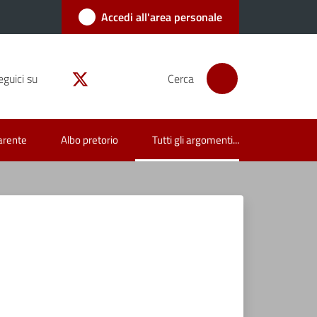
Accedi all'area personale
eguici su
Cerca
arente
Albo pretorio
Tutti gli argomenti...
Menu selezionato