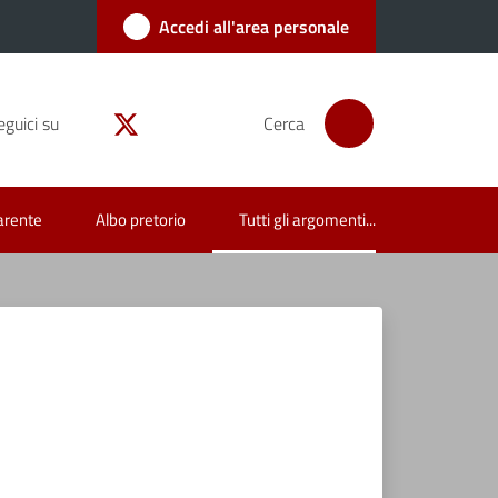
Accedi all'area personale
eguici su
Cerca
arente
Albo pretorio
Tutti gli argomenti...
Menu selezionato