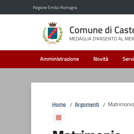
Vai al contenuto
Vai alla navigazione
Vai al footer
Regione Emilia-Romagna
Comune di Cast
MEDAGLIA D'ARGENTO AL MERI
Amministrazione
Novità
Servi
Home
Argomenti
Matrimonio
/
/