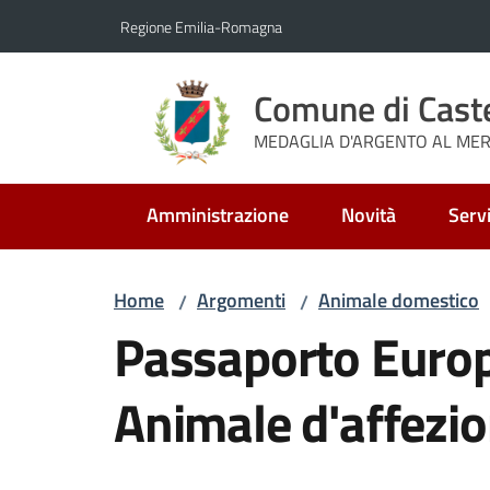
Vai al contenuto
Vai alla navigazione
Vai al footer
Regione Emilia-Romagna
Comune di Cast
MEDAGLIA D'ARGENTO AL MERI
Amministrazione
Novità
Servi
Home
Argomenti
Animale domestico
/
/
Passaporto Euro
Animale d'affezi