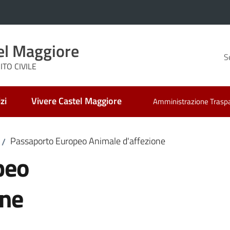
el Maggiore
S
TO CIVILE
zi
Vivere Castel Maggiore
Amministrazione Trasp
Passaporto Europeo Animale d'affezione
/
peo
one