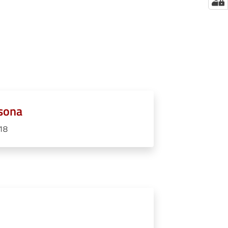
rsona
018