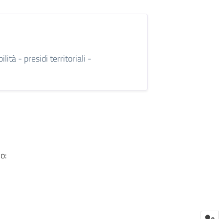
tà - presidi territoriali -
io
: