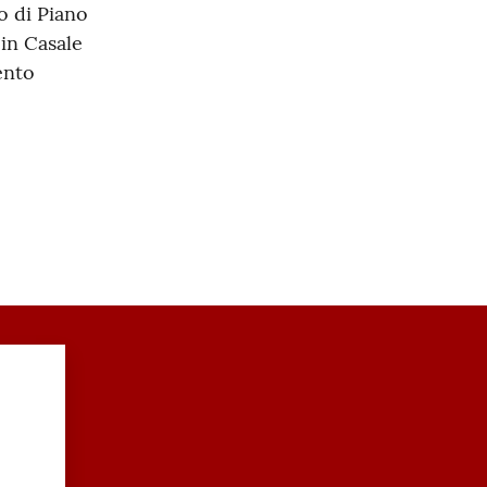
o di Piano
 in Casale
ento