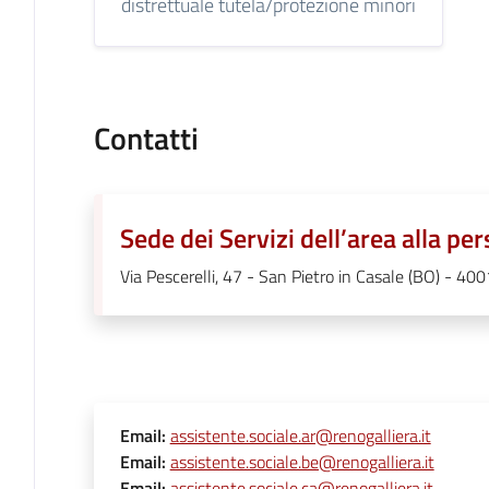
distrettuale tutela/protezione minori
Contatti
Sede dei Servizi dell’area alla pe
Via Pescerelli, 47 - San Pietro in Casale (BO) - 40
Email
:
assistente.sociale.ar@renogalliera.it
Email
:
assistente.sociale.be@renogalliera.it
Email
:
assistente.sociale.ca@renogalliera.it