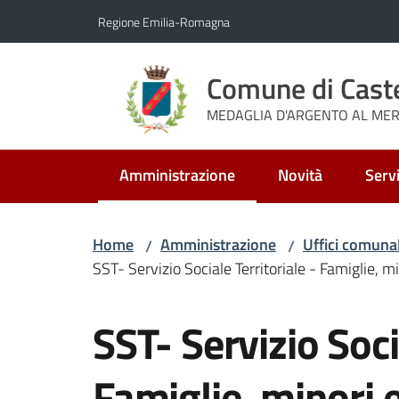
Vai al contenuto
Vai alla navigazione
Vai al footer
Regione Emilia-Romagna
Comune di Cast
MEDAGLIA D'ARGENTO AL MERI
Amministrazione
Novità
Servi
Menu selezionato
Home
Amministrazione
Uffici comunal
/
/
SST- Servizio Sociale Territoriale - Famiglie, mi
Salta al contenuto
SST- Servizio Soci
Famiglie, minori e