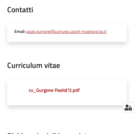
Contatti
Email
:
paolo.gurgone@comune.castel-maggiore.bo.it
Curriculum vitae
cv_Gurgone Paolo(1).pdf