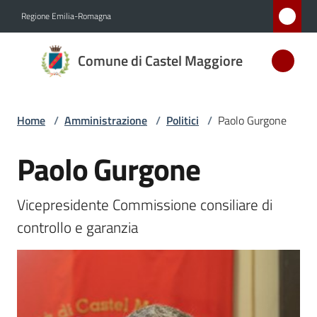
Vai al contenuto
Vai alla navigazione
Vai al footer
Regione Emilia-Romagna
Comune
Comune di Castel Maggiore
di Castel
Maggiore
MEDAGLIA
Home
/
Amministrazione
/
Politici
/
Paolo Gurgone
D'ARGENTO
AL MERITO
Paolo Gurgone
Salta al contenuto
CIVILE
Vicepresidente Commissione consiliare di 
Amministrazione
controllo e garanzia
Menu selezionato
Novità
Servizi