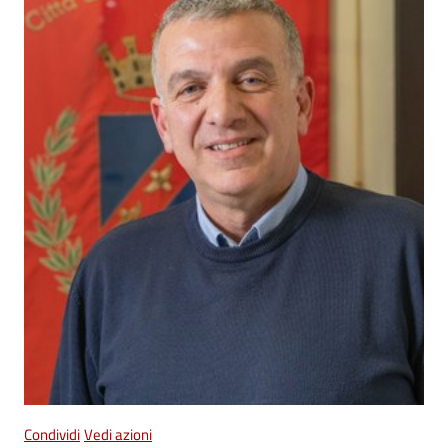
Vivere
Castel
Maggiore
Amministrazione
Trasparente
Albo
pretorio
Tutti
gli
argomenti...
Condividi
Vedi azioni