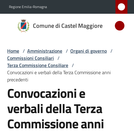
Vai al contenuto
Vai alla navigazione
Vai al footer
Regione Emilia-Romagna
Comune
Comune di Castel Maggiore
di Castel
Maggiore
MEDAGLIA
Home
/
Amministrazione
/
Organi di governo
/
D'ARGENTO
Commissioni Consiliari
/
AL MERITO
Terza Commissione Consiliare
/
CIVILE
Convocazioni e verbali della Terza Commissione anni
precedenti
Convocazioni e
Amministrazione
Menu selezionato
verbali della Terza
Novità
Commissione anni
Servizi