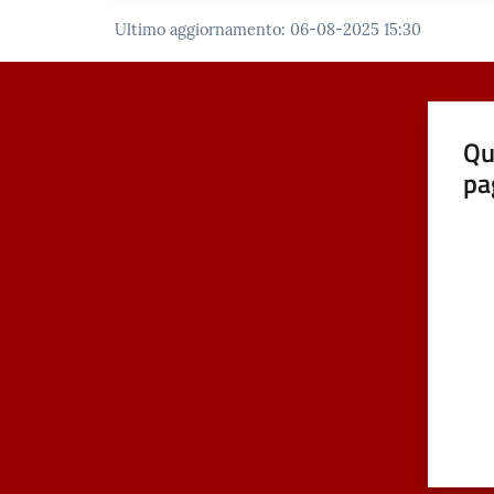
Ultimo aggiornamento
:
06-08-2025 15:30
Qu
pa
Valut