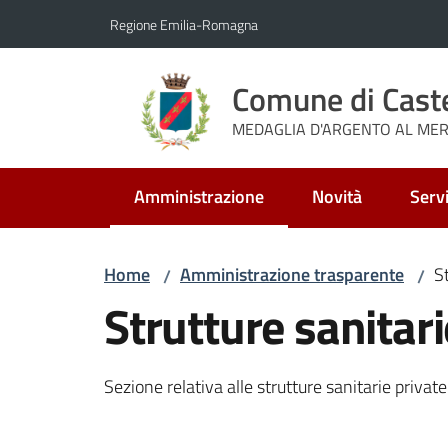
Vai al contenuto
Vai alla navigazione
Vai al footer
Regione Emilia-Romagna
Comune di Cast
MEDAGLIA D'ARGENTO AL MERI
Amministrazione
Novità
Servi
Menu selezionato
Home
Amministrazione trasparente
S
/
/
Strutture sanitari
Sezione relativa alle strutture sanitarie private