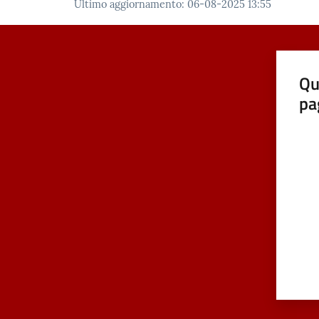
Ultimo aggiornamento
:
06-08-2025 13:55
Qu
pa
Valut