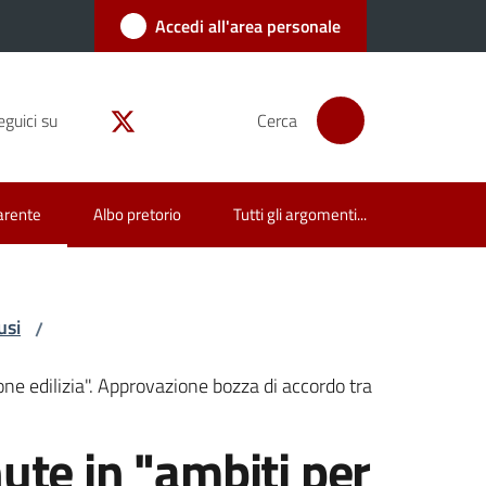
Accedi all'area personale
eguici su
Cerca
arente
Albo pretorio
Tutti gli argomenti...
usi
/
one edilizia". Approvazione bozza di accordo tra
ute in "ambiti per