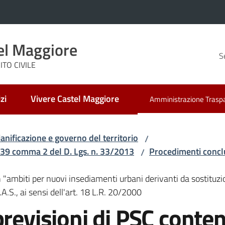
el Maggiore
S
TO CIVILE
zi
Vivere Castel Maggiore
Amministrazione Trasp
Menu selezionato
ianificazione e governo del territorio
/
t.39 comma 2 del D. Lgs. n. 33/2013
Procedimenti concl
/
 "ambiti per nuovi insediamenti urbani derivanti da sostituzi
.A.S., ai sensi dell'art. 18 L.R. 20/2000
previsioni di PSC conten