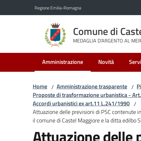
Vai al contenuto
Vai alla navigazione
Vai al footer
Regione Emilia-Romagna
Comune di Cast
MEDAGLIA D'ARGENTO AL MERI
Amministrazione
Novità
Servi
Menu selezionato
Home
Amministrazione trasparente
P
/
/
Proposte di trasformazione urbanistica - Ar
Accordi urbanistici ex art.11 L.241/1990
/
Attuazione delle previsioni di PSC contenute in
il comune di Castel Maggiore e la ditta edilbo S
Attuazione delle 