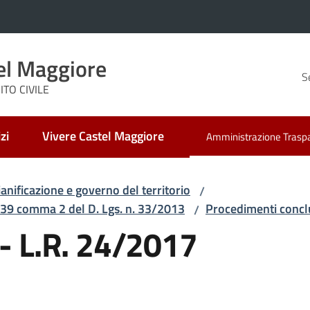
el Maggiore
S
TO CIVILE
zi
Vivere Castel Maggiore
Amministrazione Trasp
Menu selezionato
ianificazione e governo del territorio
/
t.39 comma 2 del D. Lgs. n. 33/2013
Procedimenti concl
/
 - L.R. 24/2017