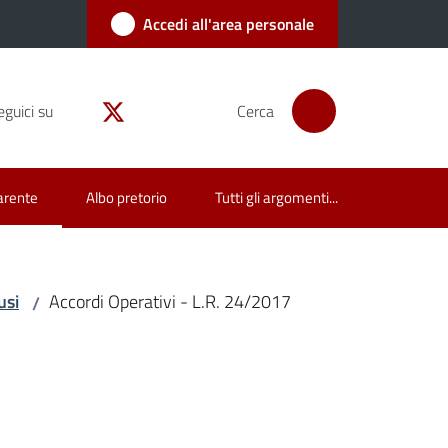
Accedi all'area personale
eguici su
Cerca
arente
Albo pretorio
Tutti gli argomenti...
usi
Accordi Operativi - L.R. 24/2017
/