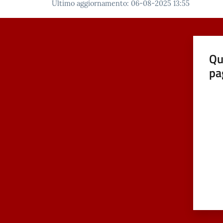
Ultimo aggiornamento
:
06-08-2025 13:55
Qu
pa
Valut