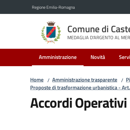
Vai al contenuto
Vai alla navigazione
Vai al footer
Regione Emilia-Romagna
Comune di Cast
MEDAGLIA D'ARGENTO AL MERI
Amministrazione
Novità
Servi
Menu selezionato
Home
Amministrazione trasparente
P
/
/
Proposte di trasformazione urbanistica - Ar
Accordi Operativi