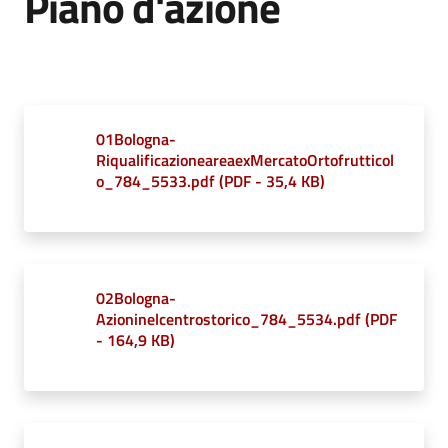
Piano d'azione
Vivere
Castel
Maggiore
01Bologna-
RiqualificazioneareaexMercatoOrtofrutticol
o_784_5533.pdf
(
PDF
-
35,4 KB
)
Amministrazione
Trasparente
Menu selezionato
Albo
02Bologna-
pretorio
Azioninelcentrostorico_784_5534.pdf
(
PDF
-
164,9 KB
)
Tutti
gli
argomenti...