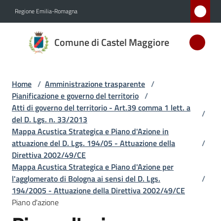
Vai al contenuto
Vai alla navigazione
Vai al footer
Regione Emilia-Romagna
Comune
Comune di Castel Maggiore
di Castel
Maggiore
MEDAGLIA
Home
/
Amministrazione trasparente
/
D'ARGENTO
Pianificazione e governo del territorio
/
AL MERITO
Atti di governo del territorio - Art.39 comma 1 lett. a
CIVILE
/
del D. Lgs. n. 33/2013
Mappa Acustica Strategica e Piano d'Azione in
attuazione del D. Lgs. 194/05 - Attuazione della
/
Amministrazione
Direttiva 2002/49/CE
Menu selezionato
Mappa Acustica Strategica e Piano d'Azione per
l'agglomerato di Bologna ai sensi del D. Lgs.
/
Novità
194/2005 - Attuazione della Direttiva 2002/49/CE
Piano d'azione
Servizi