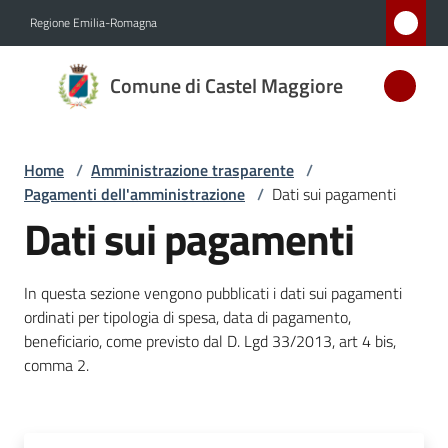
Vai al contenuto
Vai alla navigazione
Vai al footer
Regione Emilia-Romagna
Comune
Comune di Castel Maggiore
di Castel
Maggiore
MEDAGLIA
Home
/
Amministrazione trasparente
/
D'ARGENTO
Pagamenti dell'amministrazione
/
Dati sui pagamenti
AL MERITO
Dati sui pagamenti
CIVILE
In questa sezione vengono pubblicati i dati sui pagamenti
Amministrazione
ordinati per tipologia di spesa, data di pagamento,
Menu selezionato
beneficiario, come previsto dal D. Lgd 33/2013, art 4 bis,
comma 2.
Novità
Servizi