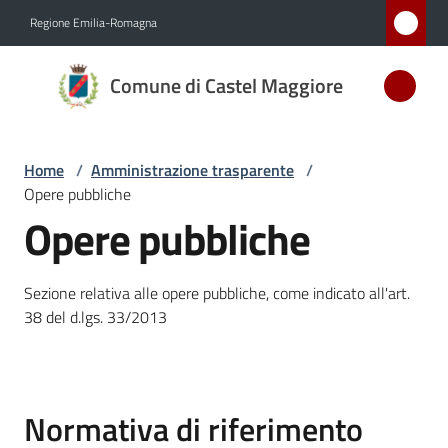
Vai al contenuto
Vai alla navigazione
Vai al footer
Regione Emilia-Romagna
Comune
Comune di Castel Maggiore
di Castel
Maggiore
MEDAGLIA
Home
/
Amministrazione trasparente
/
D'ARGENTO
Opere pubbliche
AL MERITO
Opere pubbliche
CIVILE
Sezione relativa alle opere pubbliche, come indicato all'art.
Amministrazione
38 del d.lgs. 33/2013
Menu selezionato
Novità
Normativa di riferimento
Servizi