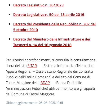
Decreto Legislativo n. 36/2023
Vivere
Castel
Decreto Legislativo n. 50 del 18 aprile 2016
Maggiore
Decreto del Presidente della Repubblica n. 207 del
5 ottobre 2010
Decreto del Ministero delle Infrastrutture e dei
Trasporti n. 14 del 16 gennaio 2018
Amministrazione
Trasparente
Menu selezionato
Per ulteriori approfondimenti, si consiglia la consultazione
libera del sito
SITAR
(Sistema Informativo Telematico
Albo
Appalti Regionali - Osservatorio Regionale dei Contratti
pretorio
Pubblici dell'Emilia Romagna) e del sito del Comune di
Castel Maggiore della
BDAP
(Banca Dati delle
Tutti
Amministrazioni Pubbliche) utili per monitorare gli appalti
gli
del Comune di Castel Maggiore.
argomenti...
Ultimo aggiornamento
:
08-06-2026 10:01