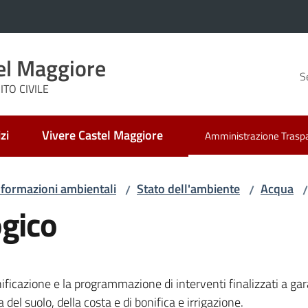
el Maggiore
S
TO CIVILE
zi
Vivere Castel Maggiore
Amministrazione Trasp
Menu selezionato
nformazioni ambientali
Stato dell'ambiente
Acqua
/
/
/
ogico
icazione e la programmazione di interventi finalizzati a garan
 del suolo, della costa e di bonifica e irrigazione.