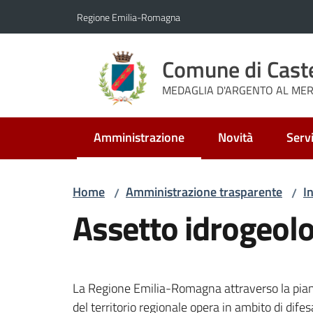
Vai al contenuto
Vai alla navigazione
Vai al footer
Regione Emilia-Romagna
Comune di Cast
MEDAGLIA D'ARGENTO AL MERI
Amministrazione
Novità
Servi
Menu selezionato
Home
Amministrazione trasparente
I
/
/
Assetto idrogeol
La Regione Emilia-Romagna attraverso la pianif
del territorio regionale opera in ambito di difesa