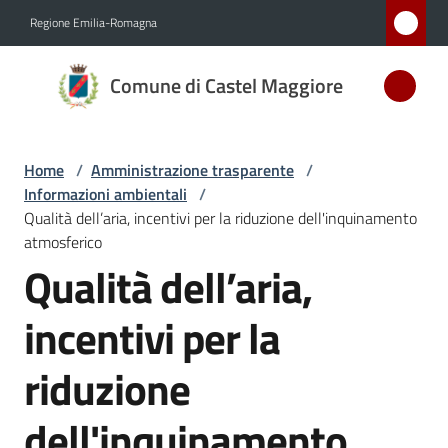
Vai al contenuto
Vai alla navigazione
Vai al footer
Regione Emilia-Romagna
Comune
Comune di Castel Maggiore
di Castel
Maggiore
MEDAGLIA
Home
/
Amministrazione trasparente
/
D'ARGENTO
Informazioni ambientali
/
AL MERITO
Qualità dell’aria, incentivi per la riduzione dell'inquinamento
CIVILE
atmosferico
Qualità dell’aria,
Amministrazione
incentivi per la
Menu selezionato
Novità
riduzione
Servizi
dell'inquinamento