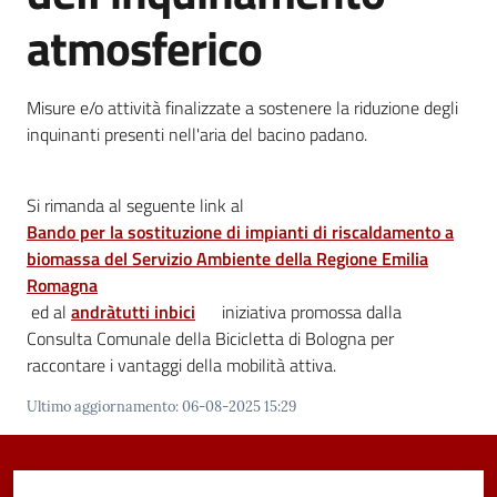
atmosferico
Vivere
Castel
Maggiore
Misure e/o attività finalizzate a sostenere la riduzione degli
inquinanti presenti nell'aria del bacino padano.
Si rimanda al seguente link al
Amministrazione
Bando per la sostituzione di impianti di riscaldamento a
Trasparente
biomassa del Servizio Ambiente della Regione Emilia
Menu selezionato
Romagna
Albo
ed al
andràtutti inbici
iniziativa promossa dalla
pretorio
Consulta Comunale della Bicicletta di Bologna per
raccontare i vantaggi della mobilità attiva.
Tutti
Ultimo aggiornamento
:
06-08-2025 15:29
gli
argomenti...