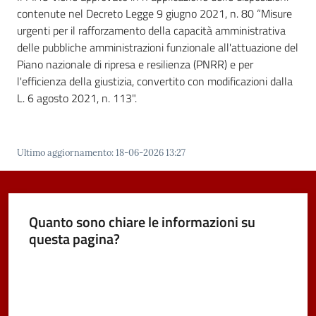
contenute nel Decreto Legge 9 giugno 2021, n. 80 “Misure
Vivere
urgenti per il rafforzamento della capacità amministrativa
Castel
delle pubbliche amministrazioni funzionale all'attuazione del
Maggiore
Piano nazionale di ripresa e resilienza (PNRR) e per
l'efficienza della giustizia, convertito con modificazioni dalla
L. 6 agosto 2021, n. 113".
Amministrazione
Ultimo aggiornamento
:
18-06-2026 13:27
Trasparente
Menu selezionato
Albo
pretorio
Quanto sono chiare le informazioni su
questa pagina?
Tutti
Valuta da 1 a 5 stelle
gli
argomenti...