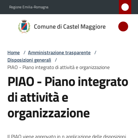
Vai al contenuto
Vai alla navigazione
Vai al footer
Regione Emilia-Romagna
Comune
Comune di Castel Maggiore
di Castel
Maggiore
MEDAGLIA
Home
/
Amministrazione trasparente
/
D'ARGENTO
Disposizioni generali
/
AL MERITO
PIAO - Piano integrato di attività e organizzazione
CIVILE
PIAO - Piano integrato
di attività e
Amministrazione
Menu selezionato
organizzazione
Novità
Servizi
Il PIAO viene approvato in n applicazione delle disposizioni