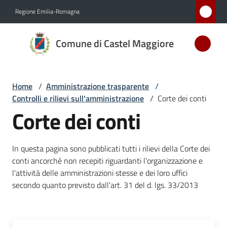
Vai al contenuto
Vai alla navigazione
Vai al footer
Regione Emilia-Romagna
Comune
Comune di Castel Maggiore
di Castel
Maggiore
MEDAGLIA
Home
/
Amministrazione trasparente
/
D'ARGENTO
Controlli e rilievi sull'amministrazione
/
Corte dei conti
AL MERITO
Corte dei conti
CIVILE
In questa pagina sono pubblicati tutti i rilievi della Corte dei
Amministrazione
conti ancorché non recepiti riguardanti l'organizzazione e
Menu selezionato
l'attività delle amministrazioni stesse e dei loro uffici
secondo quanto previsto dall'art. 31 del d. lgs. 33/2013
Novità
Servizi