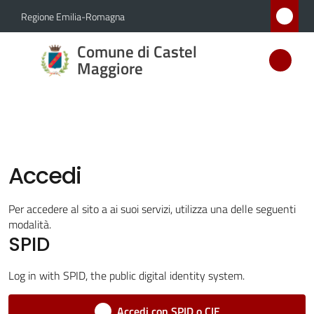
Vai al contenuto
Vai alla navigazione
Vai al footer
Regione Emilia-Romagna
Comune
Comune di Castel
di Castel
Maggiore
Maggiore
MEDAGLIA
D'ARGENTO
AL MERITO
CIVILE
Accedi
Per accedere al sito a ai suoi servizi, utilizza una delle seguenti
Amministrazione
modalità.
Menu selezionato
SPID
Novità
Log in with SPID, the public digital identity system.
Servizi
Accedi con SPID o CIE