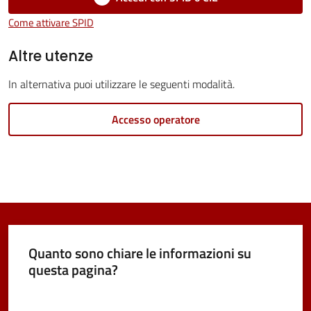
Come attivare SPID
Vivere
Castel
Altre utenze
Maggiore
In alternativa puoi utilizzare le seguenti modalità.
Accesso operatore
Amministrazione
Trasparente
Menu selezionato
Albo
pretorio
Quanto sono chiare le informazioni su
questa pagina?
Tutti
gli
Valuta da 1 a 5 stelle
argomenti...