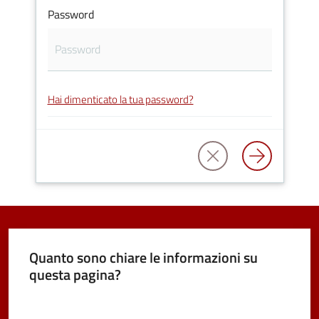
Password
Vivere
Castel
Maggiore
Hai dimenticato la tua password?
Amministrazione
Trasparente
Albo
pretorio
Quanto sono chiare le informazioni su
questa pagina?
Tutti
gli
Valuta da 1 a 5 stelle
argomenti...