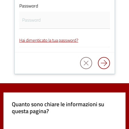
Password
Vivere
Castel
Maggiore
Hai dimenticato la tua password?
Amministrazione
Trasparente
Albo
pretorio
Quanto sono chiare le informazioni su
questa pagina?
Tutti
gli
Valuta da 1 a 5 stelle
argomenti...