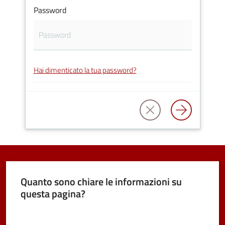
Password
Vivere
Castel
Maggiore
Hai dimenticato la tua password?
Amministrazione
Trasparente
Albo
pretorio
Quanto sono chiare le informazioni su
questa pagina?
Tutti
gli
Valuta da 1 a 5 stelle
argomenti...