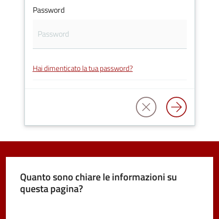
Password
Vivere
Castel
Maggiore
Hai dimenticato la tua password?
Amministrazione
Trasparente
Albo
pretorio
Quanto sono chiare le informazioni su
questa pagina?
Tutti
gli
Valuta da 1 a 5 stelle
argomenti...