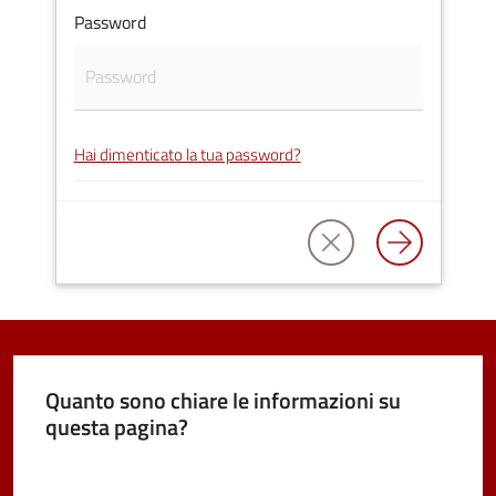
Password
Vivere
Castel
Maggiore
Hai dimenticato la tua password?
Amministrazione
Trasparente
Albo
pretorio
Quanto sono chiare le informazioni su
questa pagina?
Tutti
gli
Valuta da 1 a 5 stelle
argomenti...