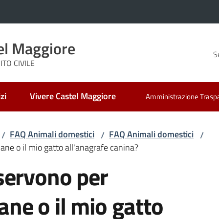
el Maggiore
S
TO CIVILE
zi
Vivere Castel Maggiore
Amministrazione Trasp
FAQ Animali domestici
FAQ Animali domestici
/
/
/
ane o il mio gatto all'anagrafe canina?
servono per
cane o il mio gatto