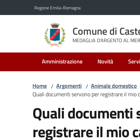
Vai al contenuto
Vai alla navigazione
Vai al footer
Regione Emilia-Romagna
Comune di Cast
MEDAGLIA D'ARGENTO AL MERI
Amministrazione
Novità
Servi
Home
Argomenti
Animale domestico
/
/
Quali documenti servono per registrare il mio c
Salta al contenuto
Quali documenti 
registrare il mio 