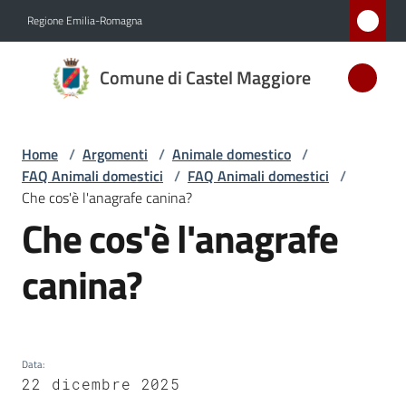
Vai al contenuto
Vai alla navigazione
Vai al footer
Regione Emilia-Romagna
Comune
Comune di Castel Maggiore
di Castel
Maggiore
MEDAGLIA
Home
/
Argomenti
/
Animale domestico
/
D'ARGENTO
FAQ Animali domestici
/
FAQ Animali domestici
/
AL MERITO
Che cos'è l'anagrafe canina?
CIVILE
Che cos'è l'anagrafe
Salta al contenuto
canina?
Amministrazione
Novità
Data
:
Servizi
22 dicembre 2025