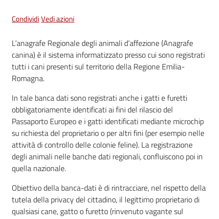
Vivere
Condividi
Vedi azioni
Castel
Maggiore
L’anagrafe Regionale degli animali d’affezione (Anagrafe
canina) è il sistema informatizzato presso cui sono registrati
tutti i cani presenti sul territorio della Regione Emilia-
Romagna.
In tale banca dati sono registrati anche i gatti e furetti
Amministrazione
obbligatoriamente identificati ai fini del rilascio del
Trasparente
Passaporto Europeo e i gatti identificati mediante microchip
su richiesta del proprietario o per altri fini (per esempio nelle
Albo
attività di controllo delle colonie feline). La registrazione
pretorio
degli animali nelle banche dati regionali, confluiscono poi in
quella nazionale.
Tutti
gli
Obiettivo della banca-dati è di rintracciare, nel rispetto della
argomenti...
tutela della privacy del cittadino, il legittimo proprietario di
Menu selezionato
qualsiasi cane, gatto o furetto (rinvenuto vagante sul